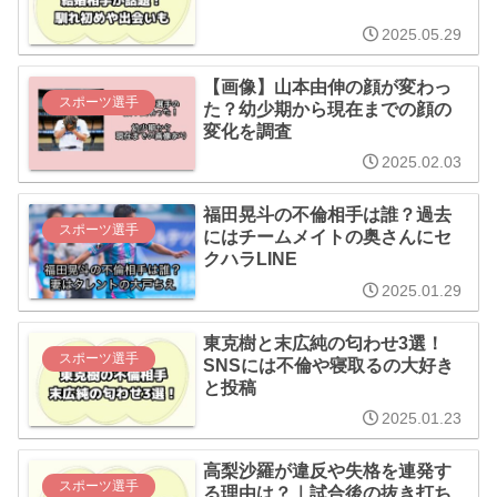
2025.05.29
【画像】山本由伸の顔が変わっ
スポーツ選手
た？幼少期から現在までの顔の
変化を調査
2025.02.03
福田晃斗の不倫相手は誰？過去
スポーツ選手
にはチームメイトの奥さんにセ
クハラLINE
2025.01.29
東克樹と末広純の匂わせ3選！
スポーツ選手
SNSには不倫や寝取るの大好き
と投稿
2025.01.23
高梨沙羅が違反や失格を連発す
スポーツ選手
る理由は？｜試合後の抜き打ち