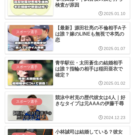
検査が原因
2025.01.10
【最新】源田壮亮の不倫相手A子
スポーツ選手
は誰？嫁のLINEも無視で本気の
恋
2025.01.07
青学駅伝・太田蒼生の結婚相手
スポーツ選手
は誰？指輪の相手は稲田亜衣で
確定？
2025.01.02
競泳中村克の歴代彼女は4人｜好
スポーツ選手
きなタイプは元AAAの伊藤千尋
2024.12.23
小林誠司は結婚している？彼女