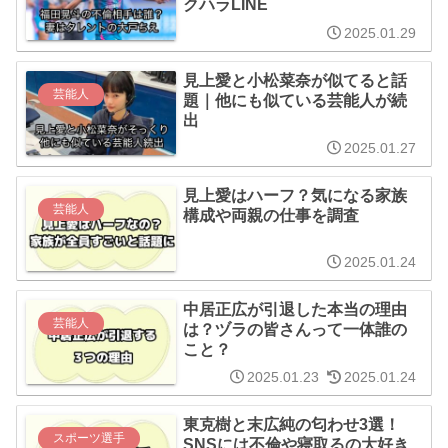
クハラLINE
2025.01.29
見上愛と小松菜奈が似てると話
芸能人
題｜他にも似ている芸能人が続
出
2025.01.27
見上愛はハーフ？気になる家族
芸能人
構成や両親の仕事を調査
2025.01.24
中居正広が引退した本当の理由
芸能人
は？ヅラの皆さんって一体誰の
こと？
2025.01.23
2025.01.24
東克樹と末広純の匂わせ3選！
スポーツ選手
SNSには不倫や寝取るの大好き