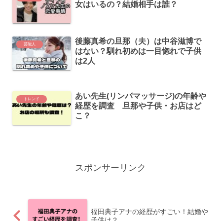
女はいるの？結婚相手は誰？
後藤真希の旦那（夫）は中谷滋博で
芸能人
はない？馴れ初めは一目惚れで子供
は2人
あい先生(リンパマッサージ)の年齢や
トレンド
経歴を調査 旦那や子供・お店はど
こ？
スポンサーリンク
福田典子アナの経歴がすごい！結婚や
子供は？