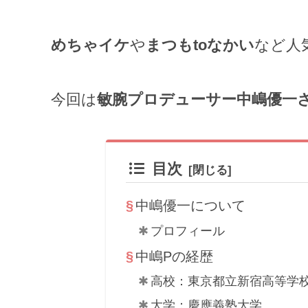
めちゃイケ
や
まつもtoなかい
など人
今回は
敏腕プロデューサー中嶋優一
目次
中嶋優一について
プロフィール
中嶋Pの経歴
高校：東京都立新宿高等学
大学：慶應義塾大学