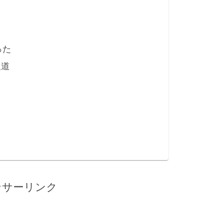
った
報道
ンサーリンク