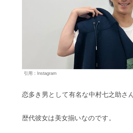
引用：Instagram
恋多き男として有名な中村七之助さ
歴代彼女は美女揃いなのです。