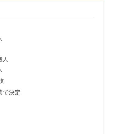
人
般人
人
妓
菜で決定