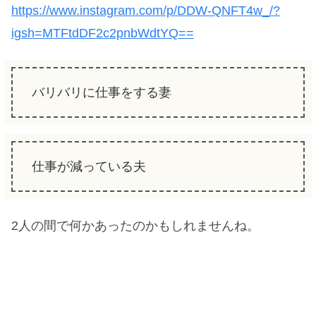
https://www.instagram.com/p/DDW-QNFT4w_/?
igsh=MTFtdDF2c2pnbWdtYQ==
バリバリに仕事をする妻
仕事が減っている夫
2人の間で何かあったのかもしれませんね。