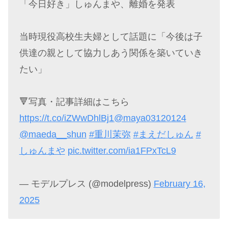
「今日好き」しゅんまや、離婚を発表
当時現役高校生夫婦として話題に「今後は子
供達の親として協力しあう関係を築いていき
たい」
🔻写真・記事詳細はこちら
https://t.co/iZWwDhlBj1
@maya03120124
@maeda__shun
#重川茉弥
#まえだしゅん
#
しゅんまや
pic.twitter.com/ia1FPxTcL9
— モデルプレス (@modelpress)
February 16,
2025