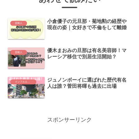
小倉優子の元旦那・菊地勲の経歴や
芸能人
現在の姿｜女好きで不倫をして離婚
優木まおみの旦那は有名美容師！マ
芸能人
レーシア移住で別居生活開始？
ジュノンボーイに選ばれた歴代有名
インフルエンサー
人は誰？菅田将暉も過去に出場
スポンサーリンク