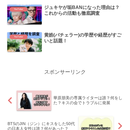
ジュキヤが垢BANになった理由は？
YouTuber
これからの活動も徹底調査
黄皓(バチェラー)の学歴や経歴がすご
YouTuber
いと話題！
スポンサーリンク
華原朋美の専属ライターは誰？何をし
た？キスの会でトラブルに発展
BTSのJIN（ジン）にキスをした50代
の日本人女性は誰？何があった？