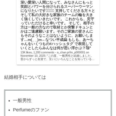
深い愛深い人間になって、みなさんにもっと
笑顔とパワーを分けられるスーパーウーマン
になりたいです🦸🏼‍♀️✨ 支持してくださる方々と
そして私の大好きな家族のチームの輪を大き
く強くしていきたいです。 これからも、見守
っていただけると幸いです。 そして、相手の
方は一般の方なので取材とか突撃ドキュンと
かはご遠慮願います。そのご家族の皆さんに
もそのようなことはないように、お願いしま
す…m(_ _)m←なつい平成🤗 もしも、あ〜ち
ゃんをいくつもの#ハッシュタグ で表現して
いくとしたらみんなは何が思い浮かぶ？🥰"
13K likes, 1,200 comments - a_chan.prfm_p000001 on
November 10, 2025: "この度、一般男性と結婚しました。
昔からずっと友達で、互いにいろんなことを知っている
Best Fr...
結婚相手については
一般男性
Perfumeのファン