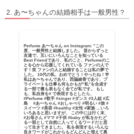
あ〜ちゃんの結婚相手は一般男性？
Perfume あ〜ちゃん on Instagram: "この
度、一般男性と結婚しました。 昔からずっと
友達で、互いにいろんなことを知っている
Best Friendであり、私のこと、Perfumeのこ
とを心から応援してくれている ファンの人で
す！笑 ファンの人と結婚することは私の夢で
した。 10代の私、おめでとう！やったね！🎊
私はあ〜ちゃんであり、西脇綾香であり、プ
ライベートも仕事も何もかもが“私”を合成す
る一部で裏も表もなく全てが私です。 もし
も、私自身を# で表現するとしたら、
#Perfume #歌手 #singer #ダンス #3人組 #広
島 #あ〰︎ちゃん #おしゃべり #明るい #旅 #
スイーツ #美容 #healthy #女性 #家族 …いろ
いろあると思いますが、 この中には行く末、
#お母さん #ママ #子供 #baby が私をかたど
る一部として自然に入ってくるワードだと思
って生きてきました。 私を表現するいろんな
良きワードがこれからもどんどんと増えて奥