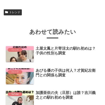
トレンド
あわせて読みたい
土屋太鳳と片寄涼太の馴れ初めは？
トレンド
子供の性別も調査
あびる優の子供は何人？才賀紀左衛
トレンド
門との関係も調査
加護亜依の夫（旦那）は誰？吉川義
YouTuber
之との馴れ初めを調査